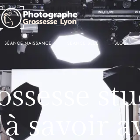
SÉANCE NAISSANCE
SÉANCE BÉBÉ
BLOG
ssesse stu
 à savoir a