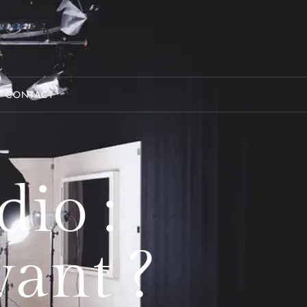
CONTACT
dio :
vant ?