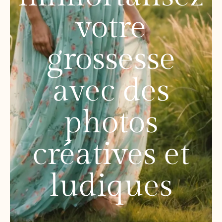
votre
grossesse
avec des
photos
créatives et
ludiques