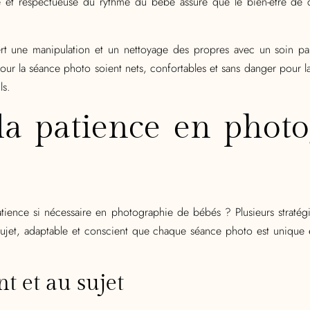
te et respectueuse du rythme du bébé assure que le bien-être de c
ert une manipulation et un nettoyage des propres avec un soin par
s pour la séance photo soient nets, confortables et sans danger pour
ls.
 la patience en phot
ience si nécessaire en photographie de bébés ? Plusieurs stratégie
 sujet, adaptable et conscient que chaque séance photo est unique 
t et au sujet