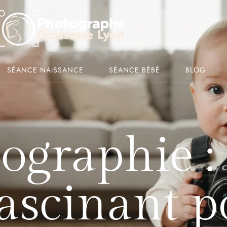
SÉANCE NAISSANCE
SÉANCE BÉBÉ
BLOG
ographie :
ascinant p