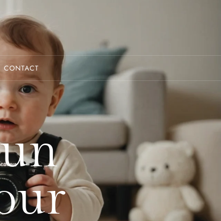
CONTACT
 un
our