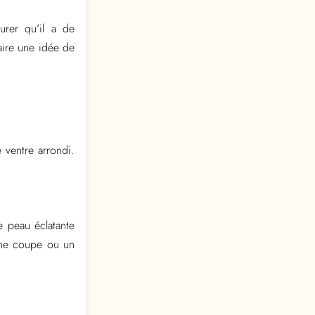
urer qu’il a de
faire une idée de
 ventre arrondi.
e peau éclatante
une coupe ou un