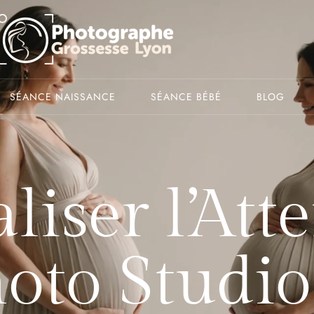
SÉANCE NAISSANCE
SÉANCE BÉBÉ
BLOG
iser l’Atte
oto Studio