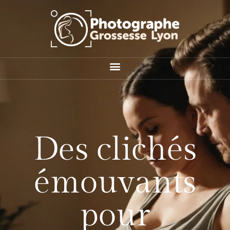
Des clichés
émouvants
pour