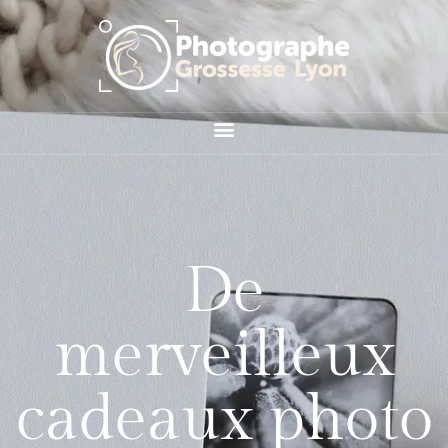
De
merveilleux
cadeaux photo