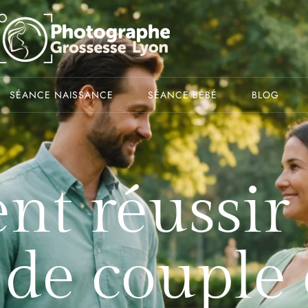
SÉANCE NAISSANCE
SÉANCE BÉBÉ
BLOG
t réussir 
 de couple