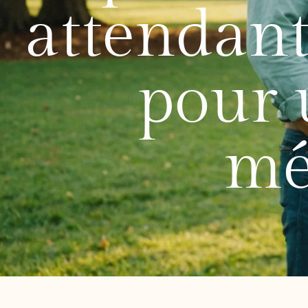
attendant
pour 
mé