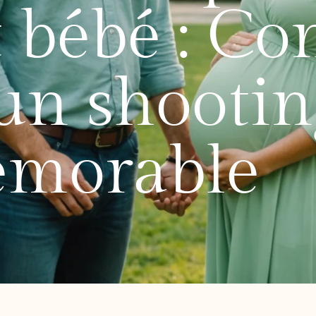
 bébé : Con
un shootin
morable