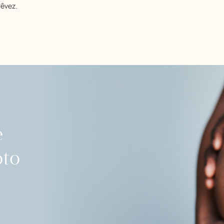
rêvez.
e
oto