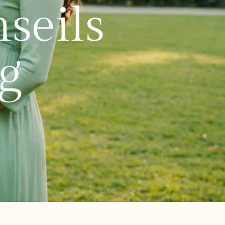
seils
g